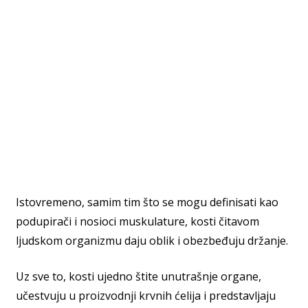
Istovremeno, samim tim što se mogu definisati kao
podupirači i nosioci muskulature, kosti čitavom
ljudskom organizmu daju oblik i obezbeđuju držanje.
Uz sve to, kosti ujedno štite unutrašnje organe,
učestvuju u proizvodnji krvnih ćelija i predstavljaju