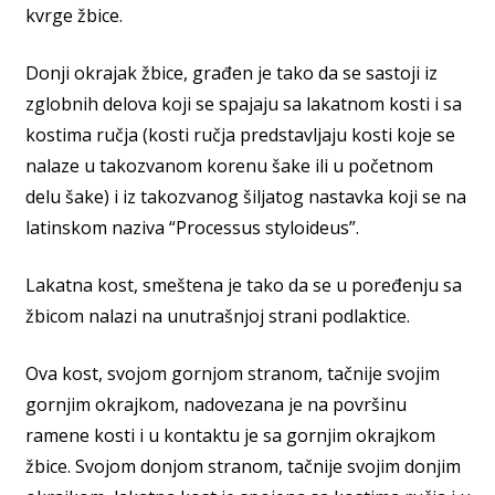
kvrge žbice.
Donji okrajak žbice, građen je tako da se sastoji iz
zglobnih delova koji se spajaju sa lakatnom kosti i sa
kostima ručja (kosti ručja predstavljaju kosti koje se
nalaze u takozvanom korenu šake ili u početnom
delu šake) i iz takozvanog šiljatog nastavka koji se na
latinskom naziva “Processus styloideus”.
Lakatna kost, smeštena je tako da se u poređenju sa
žbicom nalazi na unutrašnjoj strani podlaktice.
Ova kost, svojom gornjom stranom, tačnije svojim
gornjim okrajkom, nadovezana je na površinu
ramene kosti i u kontaktu je sa gornjim okrajkom
žbice. Svojom donjom stranom, tačnije svojim donjim