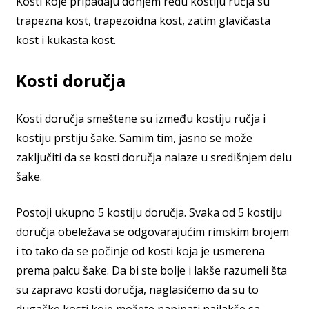
Kosti koje pripadaju donjem redu kostiju ručja su
trapezna kost, trapezoidna kost, zatim glavičasta
kost i kukasta kost.
Kosti doručja
Kosti doručja smeštene su između kostiju ručja i
kostiju prstiju šake. Samim tim, jasno se može
zaključiti da se kosti doručja nalaze u središnjem delu
šake.
Postoji ukupno 5 kostiju doručja. Svaka od 5 kostiju
doručja obeležava se odgovarajućim rimskim brojem
i to tako da se počinje od kosti koja je usmerena
prema palcu šake. Da bi ste bolje i lakše razumeli šta
su zapravo kosti doručja, naglasićemo da su to