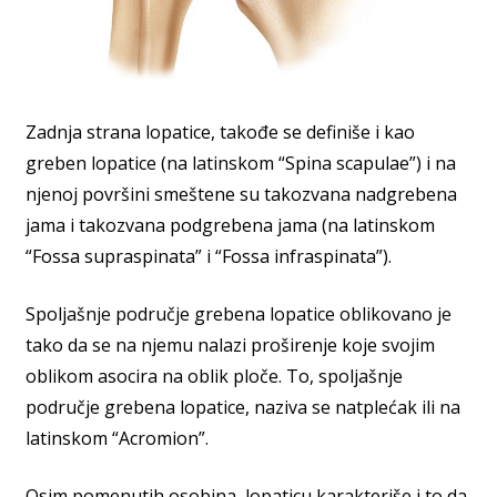
Zadnja strana lopatice, takođe se definiše i kao
greben lopatice (na latinskom “Spina scapulae”) i na
njenoj površini smeštene su takozvana nadgrebena
jama i takozvana podgrebena jama (na latinskom
“Fossa supraspinata” i “Fossa infraspinata”).
Spoljašnje područje grebena lopatice oblikovano je
tako da se na njemu nalazi proširenje koje svojim
oblikom asocira na oblik ploče. To, spoljašnje
područje grebena lopatice, naziva se natplećak ili na
latinskom “Acromion”.
Osim pomenutih osobina, lopaticu karakteriše i to da