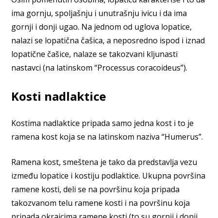
ima gornju, spoljašnju i unutrašnju ivicu i da ima
gornji i donji ugao. Na jednom od uglova lopatice,
nalazi se lopatična čašica, a neposredno ispod i iznad
lopatične čašice, nalaze se takozvani kljunasti
nastavci (na latinskom “Processus coracoideus”).
Kosti nadlaktice
Kostima nadlaktice pripada samo jedna kost i to je
ramena kost koja se na latinskom naziva “Humerus”.
Ramena kost, smeštena je tako da predstavlja vezu
između lopatice i kostiju podlaktice. Ukupna površina
ramene kosti, deli se na površinu koja pripada
takozvanom telu ramene kosti i na površinu koja
pripada okrajcima ramene kosti (to su gornji i donji