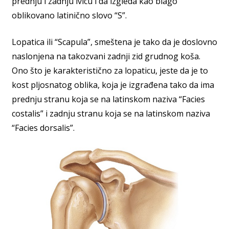
prednju i zadnju ivicu i da izgleda kao blago
oblikovano latinično slovo “S”.
Lopatica ili “Scapula”, smeštena je tako da je doslovno
naslonjena na takozvani zadnji zid grudnog koša.
Ono što je karakteristično za lopaticu, jeste da je to
kost pljosnatog oblika, koja je izgrađena tako da ima
prednju stranu koja se na latinskom naziva “Facies
costalis” i zadnju stranu koja se na latinskom naziva
“Facies dorsalis”.