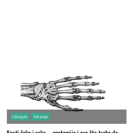
Lifestyle
Zdravlje
Kosti šake i ruke – anatomija i sve što treba da