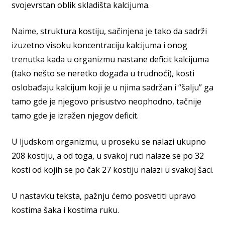
svojevrstan oblik skladišta kalcijuma.
Naime, struktura kostiju, sačinjena je tako da sadrži
izuzetno visoku koncentraciju kalcijuma i onog
trenutka kada u organizmu nastane deficit kalcijuma
(tako nešto se neretko događa u trudnoći), kosti
oslobađaju kalcijum koji je u njima sadržan i “šalju” ga
tamo gde je njegovo prisustvo neophodno, tačnije
tamo gde je izražen njegov deficit.
U ljudskom organizmu, u proseku se nalazi ukupno
208 kostiju, a od toga, u svakoj ruci nalaze se po 32
kosti od kojih se po čak 27 kostiju nalazi u svakoj šaci.
U nastavku teksta, pažnju ćemo posvetiti upravo
kostima šaka i kostima ruku.