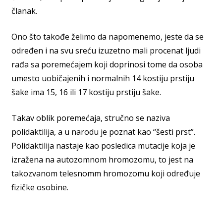
članak.
Ono što takođe želimo da napomenemo, jeste da se
određen i na svu sreću izuzetno mali procenat ljudi
rađa sa poremećajem koji doprinosi tome da osoba
umesto uobičajenih i normalnih 14 kostiju prstiju
šake ima 15, 16 ili 17 kostiju prstiju šake.
Takav oblik poremećaja, stručno se naziva
polidaktilija, a u narodu je poznat kao “šesti prst”.
Polidaktilija nastaje kao posledica mutacije koja je
izražena na autozomnom hromozomu, to jest na
takozvanom telesnomm hromozomu koji određuje
fizičke osobine.