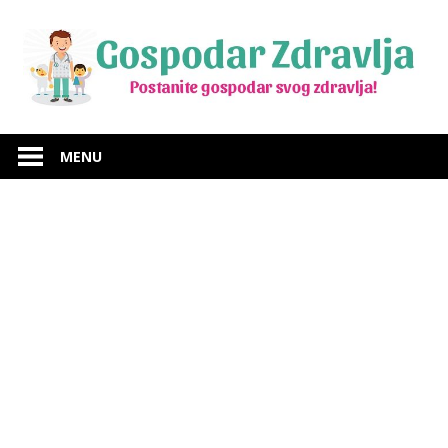
Skip
to
content
Budite
Gospodar
gospodar
MENU
svog
Zdravlja
zdravlja