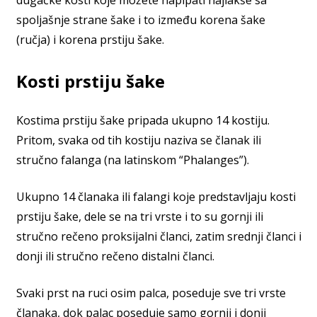
dugačke kosti koje možete napipati najlakše sa
spoljašnje strane šake i to između korena šake
(ručja) i korena prstiju šake.
Kosti prstiju šake
Kostima prstiju šake pripada ukupno 14 kostiju.
Pritom, svaka od tih kostiju naziva se članak ili
stručno falanga (na latinskom “Phalanges”).
Ukupno 14 članaka ili falangi koje predstavljaju kosti
prstiju šake, dele se na tri vrste i to su gornji ili
stručno rečeno proksijalni članci, zatim srednji članci i
donji ili stručno rečeno distalni članci.
Svaki prst na ruci osim palca, poseduje sve tri vrste
članaka, dok palac poseduje samo gornji i donji