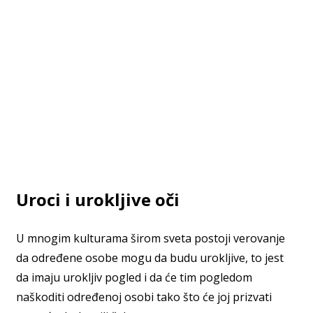
Uroci i urokljive oči
U mnogim kulturama širom sveta postoji verovanje
da određene osobe mogu da budu urokljive, to jest
da imaju urokljiv pogled i da će tim pogledom
naškoditi određenoj osobi tako što će joj prizvati