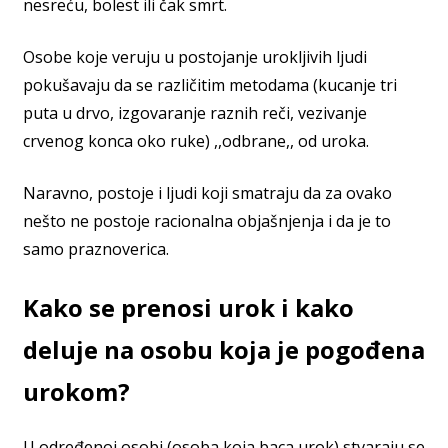
nesreću, bolest ili čak smrt.
Osobe koje veruju u postojanje urokljivih ljudi
pokušavaju da se različitim metodama (kucanje tri
puta u drvo, izgovaranje raznih reči, vezivanje
crvenog konca oko ruke) ,,odbrane,, od uroka.
Naravno, postoje i ljudi koji smatraju da za ovako
nešto ne postoje racionalna objašnjenja i da je to
samo praznoverica.
Kako se prenosi urok i kako
deluje na osobu koja je pogođena
urokom?
U određenoj osobi (osoba koja baca urok) stvaraju se