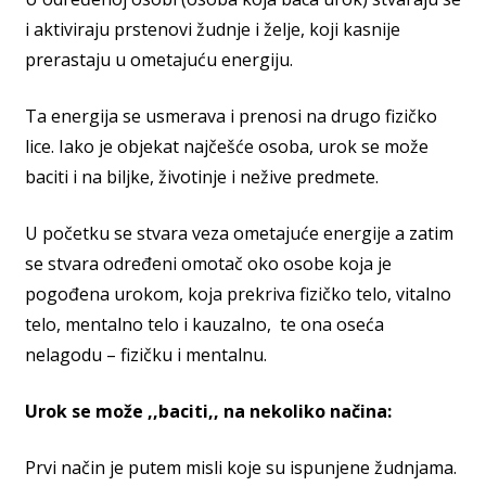
i aktiviraju prstenovi žudnje i želje, koji kasnije
prerastaju u ometajuću energiju.
Ta energija se usmerava i prenosi na drugo fizičko
lice. Iako je objekat najčešće osoba, urok se može
baciti i na biljke, životinje i nežive predmete.
U početku se stvara veza ometajuće energije a zatim
se stvara određeni omotač oko osobe koja je
pogođena urokom, koja prekriva fizičko telo, vitalno
telo, mentalno telo i kauzalno, te ona oseća
nelagodu – fizičku i mentalnu.
Urok se može ,,baciti,, na nekoliko načina:
Prvi način je putem misli koje su ispunjene žudnjama.