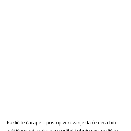
Različite čarape – postoji verovanje da će deca biti
zaštićena od uroka ako roditelji obuju deci različite