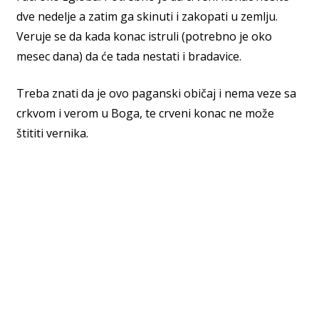
dve nedelje a zatim ga skinuti i zakopati u zemlju.
Veruje se da kada konac istruli (potrebno je oko
mesec dana) da će tada nestati i bradavice.
Treba znati da je ovo paganski običaj i nema veze sa
crkvom i verom u Boga, te crveni konac ne može
štititi vernika.