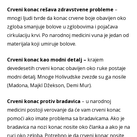
Crveni konac rešava zdravstvene probleme
–
mnogi ljudi tvrde da konac crvene boje obavijen oko
zgloba smanjuje bolove u zglobovima i pojačava
cirkulaciju krvi. Po narodnoj medicini vuna je jedan od
materijala koji umiruje bolove.
Crveni konac kao modni detalj –
krajem
devedesetih crveni konac obavijen oko ruke postaje
modni detalj. Mnoge Holivudske zvezde su ga nosile
(Madona, Majkl Džekson, Demi Mur).
Crveni konac protiv bradavica
– u narodnoj
medicini postoji verovanje da će vam crveni konac
pomoći ako imate problema sa bradavicama. Ako je
bradavica na nozi konac nosite oko članka a ako je na
ruci oko zgloba. Potrebno je da crveni konac nosite