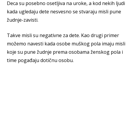
Deca su posebno osetljiva na uroke, a kod nekih ljudi
kada ugledaju dete nesvesno se stvaraju misli pune
žudnje-zavisti.
Takve misli su negativne za dete. Kao drugi primer
možemo navesti kada osobe muškog pola imaju misli
koje su pune žudnje prema osobama ženskog pola i
time pogađaju dotičnu osobu.