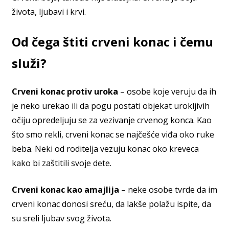
života, ljubavi i krvi.
Od čega štiti crveni konac i čemu
služi?
Crveni konac protiv uroka
– osobe koje veruju da ih
je neko urekao ili da pogu postati objekat urokljivih
očiju opredeljuju se za vezivanje crvenog konca. Kao
što smo rekli, crveni konac se najčešće viđa oko ruke
beba. Neki od roditelja vezuju konac oko kreveca
kako bi zaštitili svoje dete.
Crveni konac kao amajlija
– neke osobe tvrde da im
crveni konac donosi sreću, da lakše polažu ispite, da
su sreli ljubav svog života.