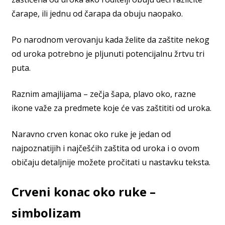
čarape, ili jednu od čarapa da obuju naopako.
Po narodnom verovanju kada želite da zaštite nekog
od uroka potrebno je pljunuti potencijalnu žrtvu tri
puta.
Raznim amajlijama – zečja šapa, plavo oko, razne
ikone važe za predmete koje će vas zaštititi od uroka.
Naravno crven konac oko ruke je jedan od
najpoznatijih i najčešćih zaštita od uroka i o ovom
običaju detaljnije možete pročitati u nastavku teksta.
Crveni konac oko ruke –
simbolizam