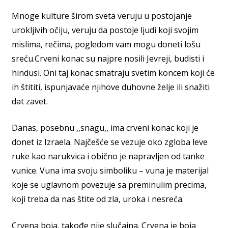
Mnoge kulture širom sveta veruju u postojanje
urokljivih očiju, veruju da postoje ljudi koji svojim
mislima, rečima, pogledom vam mogu doneti lošu
sreću.Crveni konac su najpre nosili Jevreji, budisti i
hindusi. Oni taj konac smatraju svetim koncem koji će
ih štititi, ispunjavaće njihove duhovne želje ili snažiti
dat zavet.
Danas, posebnu ,,snagu,, ima crveni konac koji je
donet iz Izraela. Najčešće se vezuje oko zgloba leve
ruke kao narukvica i obično je napravljen od tanke
vunice. Vuna ima svoju simboliku – vuna je materijal
koje se uglavnom povezuje sa preminulim precima,
koji treba da nas štite od zla, uroka i nesreća.
Crvena boja, takođe nije slučajna. Crvena je boja