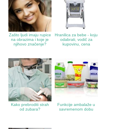
Zašto ljudi imaju rupice
Hranilica za bebe - koju
na obrazima i koje je
odabrati, vodič za
njihovo značenje?
kupovinu, cena
Kako prebroditi strah
Funkcije ambalaže u
od zubara?
savremenom dobu