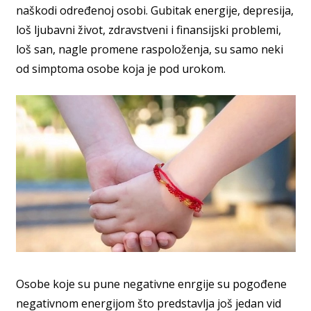
naškodi određenoj osobi. Gubitak energije, depresija,
loš ljubavni život, zdravstveni i finansijski problemi,
loš san, nagle promene raspoloženja, su samo neki
od simptoma osobe koja je pod urokom.
Osobe koje su pune negativne enrgije su pogođene
negativnom energijom što predstavlja još jedan vid