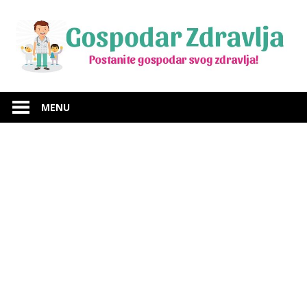
Skip
to
content
Budite
Gospodar
gospodar
MENU
svog
Zdravlja
zdravlja