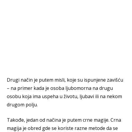
Drugi način je putem misli, koje su ispunjene zavišću
– na primer kada je osoba ljubomorna na drugu
osobu koja ima uspeha u životu, ljubavi ili na nekom
drugom polju.
Takođe, jedan od načina je putem crne magije. Crna
magija je obred gde se koriste razne metode da se