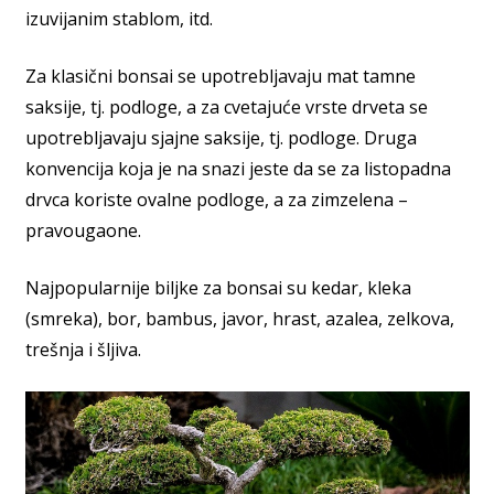
izuvijanim stablom, itd.
Za klasični bonsai se upotrebljavaju mat tamne
saksije, tj. podloge, a za cvetajuće vrste drveta se
upotrebljavaju sjajne saksije, tj. podloge. Druga
konvencija koja je na snazi jeste da se za listopadna
drvca koriste ovalne podloge, a za zimzelena –
pravougaone.
Najpopularnije biljke za bonsai su kedar, kleka
(smreka), bor, bambus, javor, hrast, azalea, zelkova,
trešnja i šljiva.