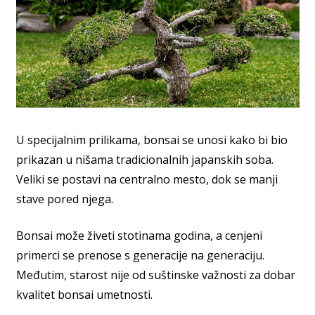
U specijalnim prilikama, bonsai se unosi kako bi bio
prikazan u nišama tradicionalnih japanskih soba.
Veliki se postavi na centralno mesto, dok se manji
stave pored njega.
Bonsai može živeti stotinama godina, a cenjeni
primerci se prenose s generacije na generaciju.
Međutim, starost nije od suštinske važnosti za dobar
kvalitet bonsai umetnosti.