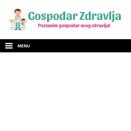
Skip
to
content
Budite
Gospodar
gospodar
MENU
svog
Zdravlja
zdravlja