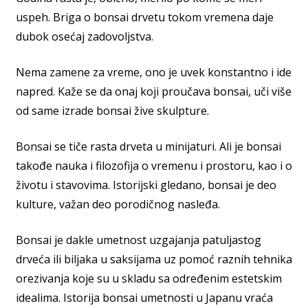
uspeh. Briga o bonsai drvetu tokom vremena daje
dubok osećaj zadovoljstva.
Nema zamene za vreme, ono je uvek konstantno i ide
napred. Kaže se da onaj koji proučava bonsai, uči više
od same izrade bonsai žive skulpture.
Bonsai se tiče rasta drveta u minijaturi. Ali je bonsai
takođe nauka i filozofija o vremenu i prostoru, kao i o
životu i stavovima. Istorijski gledano, bonsai je deo
kulture, važan deo porodičnog nasleđa.
Bonsai je dakle umetnost uzgajanja patuljastog
drveća ili biljaka u saksijama uz pomoć raznih tehnika
orezivanja koje su u skladu sa određenim estetskim
idealima. Istorija bonsai umetnosti u Japanu vraća