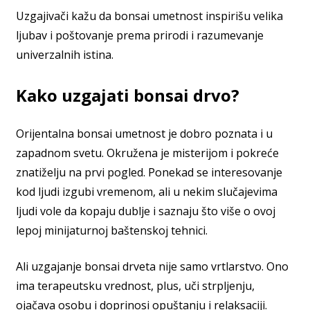
Uzgajivači kažu da bonsai umetnost inspirišu velika
ljubav i poštovanje prema prirodi i razumevanje
univerzalnih istina.
Kako uzgajati bonsai drvo?
Orijentalna bonsai umetnost je dobro poznata i u
zapadnom svetu. Okružena je misterijom i pokreće
znatiželju na prvi pogled. Ponekad se interesovanje
kod ljudi izgubi vremenom, ali u nekim slučajevima
ljudi vole da kopaju dublje i saznaju što više o ovoj
lepoj minijaturnoj baštenskoj tehnici.
Ali uzgajanje bonsai drveta nije samo vrtlarstvo. Ono
ima terapeutsku vrednost, plus, uči strpljenju,
ojačava osobu i doprinosi opuštanju i relaksaciji.