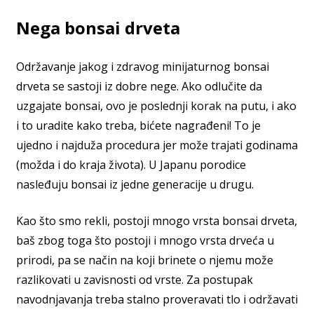
Nega bonsai drveta
Održavanje jakog i zdravog minijaturnog bonsai
drveta se sastoji iz dobre nege. Ako odlučite da
uzgajate bonsai, ovo je poslednji korak na putu, i ako
i to uradite kako treba, bićete nagrađeni! To je
ujedno i najduža procedura jer može trajati godinama
(možda i do kraja života). U Japanu porodice
nasleđuju bonsai iz jedne generacije u drugu.
Kao što smo rekli, postoji mnogo vrsta bonsai drveta,
baš zbog toga što postoji i mnogo vrsta drveća u
prirodi, pa se način na koji brinete o njemu može
razlikovati u zavisnosti od vrste. Za postupak
navodnjavanja treba stalno proveravati tlo i održavati