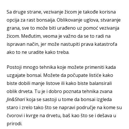
Sa druge strane, vezivanje žicom je takođe korisna
opcija za rast bonsaija. Oblikovanje uglova, stvaranje
grana, sve to može biti urađeno uz pomoć vezivanja
žicom. Međutim, veoma je važno da se to radi na
ispravan način, jer može nastupiti prava katastrofa
ako to ne uradite kako treba.
Postoji mnogo tehnika koje možete primeniti kada
uzgajate bonsai. Možete da počupate listiće kako
biste dobili manje listove ili kako biste balansirali
oblik drveta. Tu je i dobro poznata tehnika zvana
Jin&Shari
koja se sastoji u tome da bonsai izgleda
staro i zrelo tako što se napravi područje na kome su
čvorovi i kvrge na drvetu, baš kao što se i dešava u
prirodi.