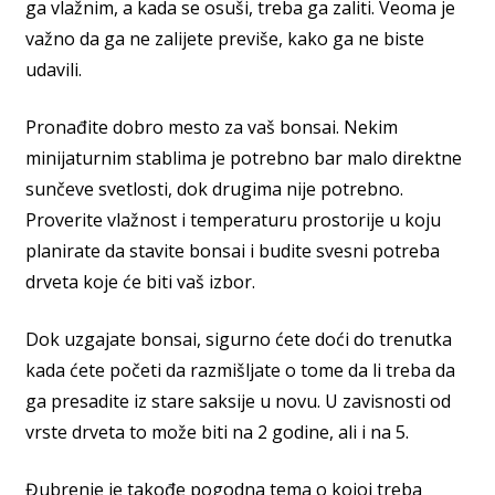
ga vlažnim, a kada se osuši, treba ga zaliti. Veoma je
važno da ga ne zalijete previše, kako ga ne biste
udavili.
Pronađite dobro mesto za vaš bonsai. Nekim
minijaturnim stablima je potrebno bar malo direktne
sunčeve svetlosti, dok drugima nije potrebno.
Proverite vlažnost i temperaturu prostorije u koju
planirate da stavite bonsai i budite svesni potreba
drveta koje će biti vaš izbor.
Dok uzgajate bonsai, sigurno ćete doći do trenutka
kada ćete početi da razmišljate o tome da li treba da
ga presadite iz stare saksije u novu. U zavisnosti od
vrste drveta to može biti na 2 godine, ali i na 5.
Đubrenje je takođe pogodna tema o kojoj treba