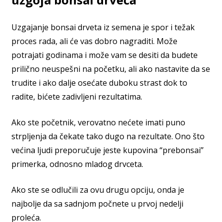
Uzgajanje bonsai drveta iz semena je spor i težak
proces rada, ali će vas dobro nagraditi. Može
potrajati godinama i može vam se desiti da budete
prilično neuspešni na početku, ali ako nastavite da se
trudite i ako dalje osećate duboku strast dok to
radite, bićete zadivljeni rezultatima.
Ako ste početnik, verovatno nećete imati puno
strpljenja da čekate tako dugo na rezultate. Ono što
većina ljudi preporučuje jeste kupovina “prebonsai”
primerka, odnosno mladog drvceta.
Ako ste se odlučili za ovu drugu opciju, onda je
najbolje da sa sadnjom počnete u prvoj nedelji
proleća.