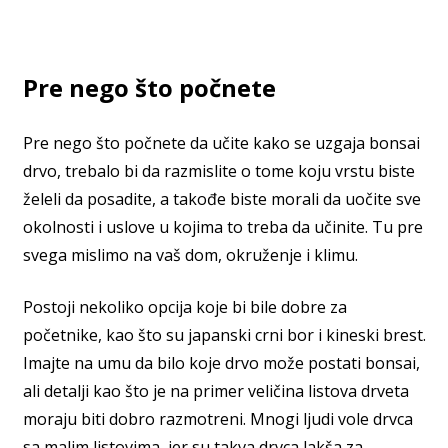
Pre nego što počnete
Pre nego što počnete da učite kako se uzgaja bonsai
drvo, trebalo bi da razmislite o tome koju vrstu biste
želeli da posadite, a takođe biste morali da uočite sve
okolnosti i uslove u kojima to treba da učinite. Tu pre
svega mislimo na vaš dom, okruženje i klimu.
Postoji nekoliko opcija koje bi bile dobre za
početnike, kao što su japanski crni bor i kineski brest.
Imajte na umu da bilo koje drvo može postati bonsai,
ali detalji kao što je na primer veličina listova drveta
moraju biti dobro razmotreni. Mnogi ljudi vole drvca
sa malim listovima, jer su takva drvca lakša za