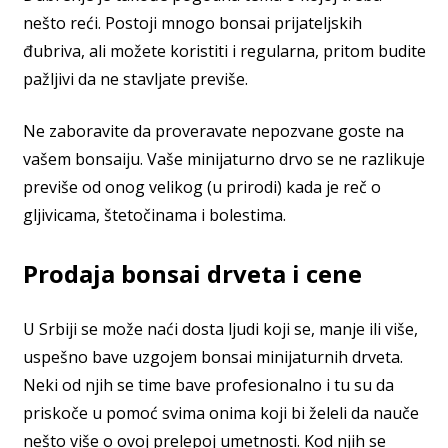
nešto reći. Postoji mnogo bonsai prijateljskih
đubriva, ali možete koristiti i regularna, pritom budite
pažljivi da ne stavljate previše.
Ne zaboravite da proveravate nepozvane goste na
vašem bonsaiju. Vaše minijaturno drvo se ne razlikuje
previše od onog velikog (u prirodi) kada je reč o
gljivicama, štetočinama i bolestima.
Prodaja bonsai drveta i cene
U Srbiji se može naći dosta ljudi koji se, manje ili više,
uspešno bave uzgojem bonsai minijaturnih drveta.
Neki od njih se time bave profesionalno i tu su da
priskoče u pomoć svima onima koji bi želeli da nauče
nešto više o ovoj prelepoj umetnosti. Kod njih se