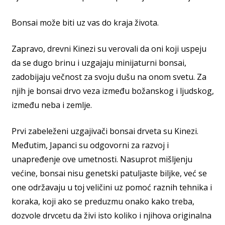
Bonsai može biti uz vas do kraja života.
Zapravo, drevni Kinezi su verovali da oni koji uspeju
da se dugo brinu i uzgajaju minijaturni bonsai,
zadobijaju večnost za svoju dušu na onom svetu. Za
njih je bonsai drvo veza između božanskog i ljudskog,
između neba i zemlje.
Prvi zabeleženi uzgajivači bonsai drveta su Kinezi.
Međutim, Japanci su odgovorni za razvoj i
unapređenje ove umetnosti. Nasuprot mišljenju
većine, bonsai nisu genetski patuljaste biljke, već se
one održavaju u toj veličini uz pomoć raznih tehnika i
koraka, koji ako se preduzmu onako kako treba,
dozvole drvcetu da živi isto koliko i njihova originalna