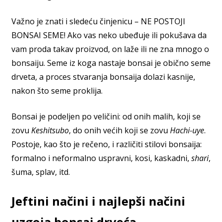
Važno je znati i sledeću činjenicu – NE POSTOJI
BONSAI SEME! Ako vas neko ubeđuje ili pokušava da
vam proda takav proizvod, on laže ili ne zna mnogo o
bonsaiju. Seme iz koga nastaje bonsai je obično seme
drveta, a proces stvaranja bonsaija dolazi kasnije,
nakon što seme proklija.
Bonsai je podeljen po veličini: od onih malih, koji se
zovu
Keshitsubo
, do onih većih koji se zovu
Hachi-uye
.
Postoje, kao što je rečeno, i različiti stilovi bonsaija:
formalno i neformalno uspravni, kosi, kaskadni,
shari
,
šuma, splav, itd.
Jeftini načini i najlepši načini
uzgoja bonsai drveća