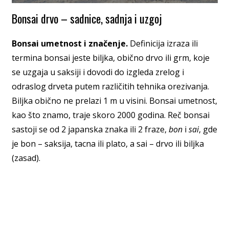
Bonsai drvo – sadnice, sadnja i uzgoj
Bonsai umetnost i značenje.
Definicija izraza ili
termina bonsai jeste biljka, obično drvo ili grm, koje
se uzgaja u saksiji i dovodi do izgleda zrelog i
odraslog drveta putem različitih tehnika orezivanja.
Biljka obično ne prelazi 1 m u visini. Bonsai umetnost,
kao što znamo, traje skoro 2000 godina. Reč bonsai
sastoji se od 2 japanska znaka ili 2 fraze,
bon
i
sai
, gde
je bon – saksija, tacna ili plato, a sai – drvo ili biljka
(zasad).