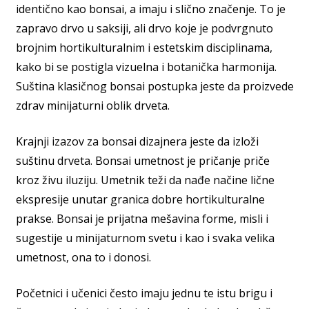
identično kao bonsai, a imaju i slično značenje. To je
zapravo drvo u saksiji, ali drvo koje je podvrgnuto
brojnim hortikulturalnim i estetskim disciplinama,
kako bi se postigla vizuelna i botanička harmonija.
Suština klasičnog bonsai postupka jeste da proizvede
zdrav minijaturni oblik drveta.
Krajnji izazov za bonsai dizajnera jeste da izloži
suštinu drveta. Bonsai umetnost je pričanje priče
kroz živu iluziju. Umetnik teži da nađe načine lične
ekspresije unutar granica dobre hortikulturalne
prakse. Bonsai je prijatna mešavina forme, misli i
sugestije u minijaturnom svetu i kao i svaka velika
umetnost, ona to i donosi.
Početnici i učenici često imaju jednu te istu brigu i