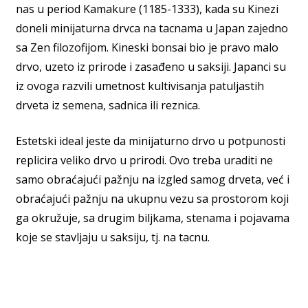
nas u period Kamakure (1185-1333), kada su Kinezi
doneli minijaturna drvca na tacnama u Japan zajedno
sa Zen filozofijom. Kineski bonsai bio je pravo malo
drvo, uzeto iz prirode i zasađeno u saksiji. Japanci su
iz ovoga razvili umetnost kultivisanja patuljastih
drveta iz semena, sadnica ili reznica.
Estetski ideal jeste da minijaturno drvo u potpunosti
replicira veliko drvo u prirodi. Ovo treba uraditi ne
samo obraćajući pažnju na izgled samog drveta, već i
obraćajući pažnju na ukupnu vezu sa prostorom koji
ga okružuje, sa drugim biljkama, stenama i pojavama
koje se stavljaju u saksiju, tj. na tacnu.