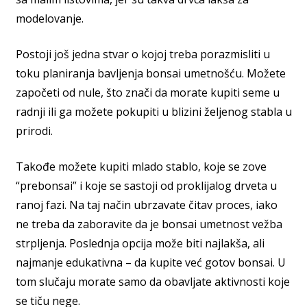
modelovanje.
Postoji još jedna stvar o kojoj treba porazmisliti u
toku planiranja bavljenja bonsai umetnošću. Možete
započeti od nule, što znači da morate kupiti seme u
radnji ili ga možete pokupiti u blizini željenog stabla u
prirodi.
Takođe možete kupiti mlado stablo, koje se zove
“prebonsai” i koje se sastoji od proklijalog drveta u
ranoj fazi. Na taj način ubrzavate čitav proces, iako
ne treba da zaboravite da je bonsai umetnost vežba
strpljenja. Poslednja opcija može biti najlakša, ali
najmanje edukativna – da kupite već gotov bonsai. U
tom slučaju morate samo da obavljate aktivnosti koje
se tiču nege.