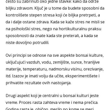
često su zabrinuti oko jedne stavke: kako da održe
biljku zdravom. Ključ je u tome da budete sposobni da
kontrolišete stepen stresa koji će biljka pretrpeti, a
da i dalje ostane zdrava. Kada se kaže stres ne misli se
na psihološki stres, nego na hortikulturalnu praksu
sposobnosti da znate kada ste preterali, a kada se
niste dovoljno potrudili.
Ovi principi se odnose na sve aspekte bonsai kulture,
uključujući vazduh, vodu, zemljište, sunce, hranljive
materije, temperaturu, nadmorsku visinu, orezivanje,
itd. Izazov je imati volju da učite, eksperimentišete i
prihvatite rezultate ovih nastojanja.
Drugi aspekt koji je centralni u bonsai kulturi jeste
vreme. Proces rasta zahteva vreme i nema prečica.
Godina rasta je, obično, merilo po kome se meri