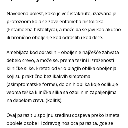
Navedena bolest, kako je već istaknuto, izazvana je
protozoom koja se zove entameba histolitika
(Entamoeba histolityca), a može da se javi kao akutno
ili hronično oboljenje kod odraslih i kod dece.
Amebijaza kod odraslih – oboljenje najčešće zahvata
debelo crevo, a može se, prema težini i izraženosti
kliničke slike, kretati od vrlo blagih oblika oboljenja
koji su praktično bez ikakvih simptoma
(asimptomatske forme), do onih oblika koje odlikuje
veoma teška klinička slika sa ozbiljnim zapaljenjima
na debelom crevu (kolitis).
Ovaj parazit u spoljnu sredinu dospeva preko izmeta
obolele osobe ili zdravog nosioca parazita, gde se