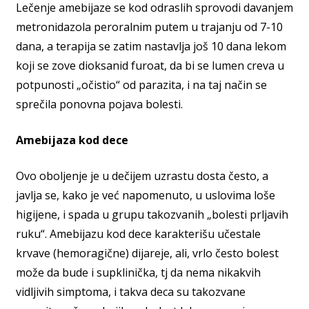
Lečenje amebijaze se kod odraslih sprovodi davanjem
metronidazola peroralnim putem u trajanju od 7-10
dana, a terapija se zatim nastavlja još 10 dana lekom
koji se zove dioksanid furoat, da bi se lumen creva u
potpunosti „očistio“ od parazita, i na taj način se
sprečila ponovna pojava bolesti.
Amebijaza kod dece
Ovo oboljenje je u dečijem uzrastu dosta često, a
javlja se, kako je već napomenuto, u uslovima loše
higijene, i spada u grupu takozvanih „bolesti prljavih
ruku“. Amebijazu kod dece karakterišu učestale
krvave (hemoragične) dijareje, ali, vrlo često bolest
može da bude i supklinička, tj da nema nikakvih
vidljivih simptoma, i takva deca su takozvane