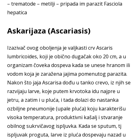
– trematode – metilji – pripada im parazit Fasciola
hepatica
Askarijaza (Ascariasis)
Izazivač ovog oboljenja je valjkasti crv Ascaris
lumbricoides, koji je obično dugačak oko 20 cm, a u
organizam čoveka dospeva kada se unese hranom ili
vodom koja je zaražena jajima pomenutog parazita.
Nakon što jaja Ascarisa dođu u tanko crevo, iz njih se
razvijaju larve, koje putem krvotoka idu najpre u
jetru, a zatim i u pluća, i tada dolazi do nastanka
ozbiljne pneumonije (upale pluća) koju karakterišu
visoka temperatura, produktivni kašalj i stvaranje
obilnog sukrvičavog ispljuvka. Kada se sputum, tj
ispljuvak proguta, larve iz pluća dospevaju nazad u