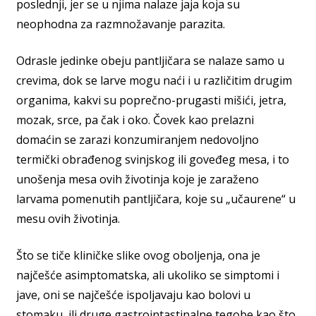
poslednji, jer se u njima nalaze jaja koja su
neophodna za razmnožavanje parazita.
Odrasle jedinke obeju pantljičara se nalaze samo u
crevima, dok se larve mogu naći i u različitim drugim
organima, kakvi su poprečno-prugasti mišići, jetra,
mozak, srce, pa čak i oko. Čovek kao prelazni
domaćin se zarazi konzumiranjem nedovoljno
termički obrađenog svinjskog ili goveđeg mesa, i to
unošenja mesa ovih životinja koje je zaraženo
larvama pomenutih pantljičara, koje su „učaurene“ u
mesu ovih životinja.
Što se tiče kliničke slike ovog oboljenja, ona je
najčešće asimptomatska, ali ukoliko se simptomi i
jave, oni se najčešće ispoljavaju kao bolovi u
stomaku, ili druge gastrointastinalne tegobe kao što