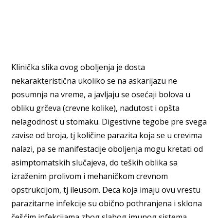
Klinička slika ovog oboljenja je dosta
nekarakteristična ukoliko se na askarijazu ne
posumnja na vreme, a javljaju se osećaji bolova u
obliku grčeva (crevne kolike), nadutost i opšta
nelagodnost u stomaku. Digestivne tegobe pre svega
zavise od broja, tj količine parazita koja se u crevima
nalazi, pa se manifestacije oboljenja mogu kretati od
asimptomatskih slučajeva, do teških oblika sa
izraženim prolivom i mehaničkom crevnom
opstrukcijom, tj ileusom. Deca koja imaju ovu vrestu
parazitarne infekcije su obično pothranjena i sklona
češćim infekcijama zbog slabog imunog sistema.