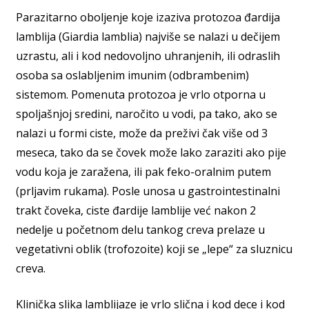
Parazitarno oboljenje koje izaziva protozoa đardija
lamblija (Giardia lamblia) najviše se nalazi u dečijem
uzrastu, ali i kod nedovoljno uhranjenih, ili odraslih
osoba sa oslabljenim imunim (odbrambenim)
sistemom. Pomenuta protozoa je vrlo otporna u
spoljašnjoj sredini, naročito u vodi, pa tako, ako se
nalazi u formi ciste, može da preživi čak više od 3
meseca, tako da se čovek može lako zaraziti ako pije
vodu koja je zaražena, ili pak feko-oralnim putem
(prljavim rukama). Posle unosa u gastrointestinalni
trakt čoveka, ciste đardije lamblije već nakon 2
nedelje u početnom delu tankog creva prelaze u
vegetativni oblik (trofozoite) koji se „lepe“ za sluznicu
creva.
Klinička slika lamblijaze je vrlo slična i kod dece i kod