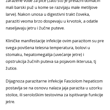
zaražene vode za piće (zato što je prelazni domaćin
mali barski puž u kome se razvijaju male metiljove
larve). Nakon unosa u digestivni trakt čoveka,
paraziti veoma brzo dospevaju u krvotok, a odatle
naseljavaju jetru i žučne puteve.
Kliničke manifestacije infekcije ovim parazitom su pre
svega povišena telesna temperatura, bolovi u
stomaku, hepatomegalija (uvećanje jetre) i
opstrukcija žučnih puteva sa pojavom ikterusa, tj
žutice.
Dijagnoza parazitarne infekcije Fasciolom hepaticom
postavlja se na osnovu nalaza jaja parazita u uzorku
stolice, ili serološkim testovima za ispitivanje funkcije
jetre.