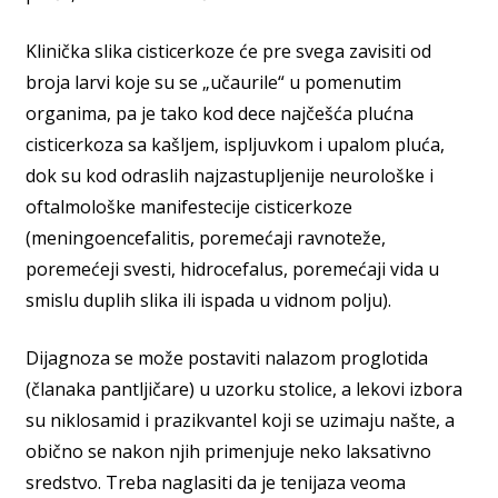
Klinička slika cisticerkoze će pre svega zavisiti od
broja larvi koje su se „učaurile“ u pomenutim
organima, pa je tako kod dece najčešća plućna
cisticerkoza sa kašljem, ispljuvkom i upalom pluća,
dok su kod odraslih najzastupljenije neurološke i
oftalmološke manifestecije cisticerkoze
(meningoencefalitis, poremećaji ravnoteže,
poremećeji svesti, hidrocefalus, poremećaji vida u
smislu duplih slika ili ispada u vidnom polju).
Dijagnoza se može postaviti nalazom proglotida
(članaka pantljičare) u uzorku stolice, a lekovi izbora
su niklosamid i prazikvantel koji se uzimaju našte, a
obično se nakon njih primenjuje neko laksativno
sredstvo. Treba naglasiti da je tenijaza veoma