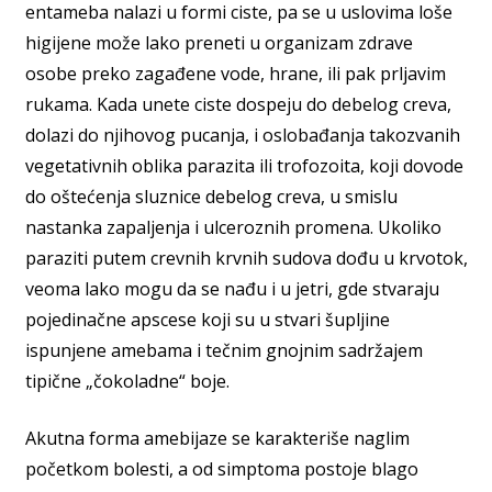
entameba nalazi u formi ciste, pa se u uslovima loše
higijene može lako preneti u organizam zdrave
osobe preko zagađene vode, hrane, ili pak prljavim
rukama. Kada unete ciste dospeju do debelog creva,
dolazi do njihovog pucanja, i oslobađanja takozvanih
vegetativnih oblika parazita ili trofozoita, koji dovode
do oštećenja sluznice debelog creva, u smislu
nastanka zapaljenja i ulceroznih promena. Ukoliko
paraziti putem crevnih krvnih sudova dođu u krvotok,
veoma lako mogu da se nađu i u jetri, gde stvaraju
pojedinačne apscese koji su u stvari šupljine
ispunjene amebama i tečnim gnojnim sadržajem
tipične „čokoladne“ boje.
Akutna forma amebijaze se karakteriše naglim
početkom bolesti, a od simptoma postoje blago