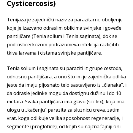
Cysticercosis)
Tenijaza je zajednički naziv za parazitarno oboljenje
koje je izazvano odraslim oblicima svinjske i goveđe
pantljičare (Tenia solium i Tenia saginata), dok se
pod cisticerkozom podrazumeva infekcija različitih
tkiva larvama i cistama svinjske pantljičare.
Tenia solium i saginata su paraziti iz grupe cestoda,
odnosno pantljičara, a ono što im je zajednička odlika
jeste da imaju pljosnato telo sastavljeno iz „članaka“, i
da odrasle jedinke mogu da dostignu dužinu i do 10
metara. Svaka pantljičara ima glavu (scolex), koja ima
ulogu u „kačenju“ parazita za sluznicu creva, zatim
vrat, koga odlikuje velika sposobnost regeneracije, i
segmente (proglotide), od kojih su najznačajniji oni