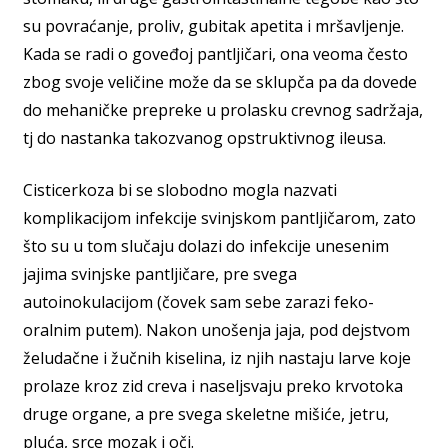
su povraćanje, proliv, gubitak apetita i mršavljenje.
Kada se radi o goveđoj pantljičari, ona veoma često
zbog svoje veličine može da se sklupča pa da dovede
do mehaničke prepreke u prolasku crevnog sadržaja,
tj do nastanka takozvanog opstruktivnog ileusa.
Cisticerkoza bi se slobodno mogla nazvati
komplikacijom infekcije svinjskom pantljičarom, zato
što su u tom slučaju dolazi do infekcije unesenim
jajima svinjske pantljičare, pre svega
autoinokulacijom (čovek sam sebe zarazi feko-
oralnim putem). Nakon unošenja jaja, pod dejstvom
želudačne i žučnih kiselina, iz njih nastaju larve koje
prolaze kroz zid creva i naseljsvaju preko krvotoka
druge organe, a pre svega skeletne mišiće, jetru,
pluća, srce mozak i oči.