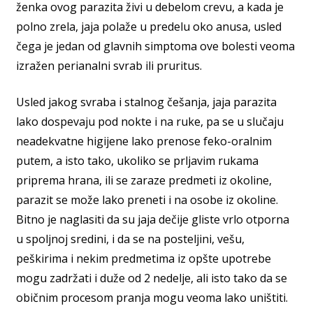
ženka ovog parazita živi u debelom crevu, a kada je
polno zrela, jaja polaže u predelu oko anusa, usled
čega je jedan od glavnih simptoma ove bolesti veoma
izražen perianalni svrab ili pruritus.
Usled jakog svraba i stalnog češanja, jaja parazita
lako dospevaju pod nokte i na ruke, pa se u slučaju
neadekvatne higijene lako prenose feko-oralnim
putem, a isto tako, ukoliko se prljavim rukama
priprema hrana, ili se zaraze predmeti iz okoline,
parazit se može lako preneti i na osobe iz okoline.
Bitno je naglasiti da su jaja dečije gliste vrlo otporna
u spoljnoj sredini, i da se na posteljini, vešu,
peškirima i nekim predmetima iz opšte upotrebe
mogu zadržati i duže od 2 nedelje, ali isto tako da se
običnim procesom pranja mogu veoma lako uništiti.