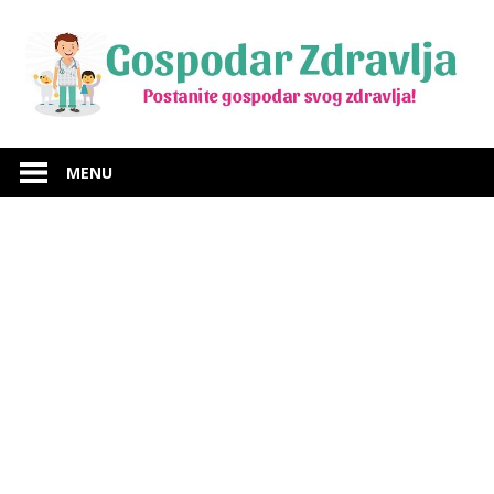
Skip
to
content
Budite
Gospodar
gospodar
MENU
svog
Zdravlja
zdravlja