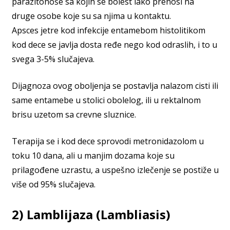
parazitonoše sa kojih se bolest lako prenosi na
druge osobe koje su sa njima u kontaktu.
Apsces jetre kod infekcije entamebom histolitikom
kod dece se javlja dosta ređe nego kod odraslih, i to u
svega 3-5% slučajeva.
Dijagnoza ovog oboljenja se postavlja nalazom cisti ili
same entamebe u stolici obolelog, ili u rektalnom
brisu uzetom sa crevne sluznice.
Terapija se i kod dece sprovodi metronidazolom u
toku 10 dana, ali u manjim dozama koje su
prilagođene uzrastu, a uspešno izlečenje se postiže u
više od 95% slučajeva.
2) Lamblijaza (Lambliasis)