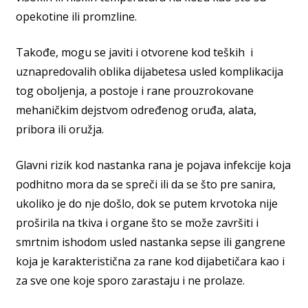
opekotine ili promzline.
Takođe, mogu se javiti i otvorene kod teških i
uznapredovalih oblika dijabetesa usled komplikacija
tog oboljenja, a postoje i rane prouzrokovane
mehaničkim dejstvom određenog oruđa, alata,
pribora ili oružja.
Glavni rizik kod nastanka rana je pojava infekcije koja
podhitno mora da se spreči ili da se što pre sanira,
ukoliko je do nje došlo, dok se putem krvotoka nije
proširila na tkiva i organe što se može završiti i
smrtnim ishodom usled nastanka sepse ili gangrene
koja je karakteristična za rane kod dijabetičara kao i
za sve one koje sporo zarastaju i ne prolaze.