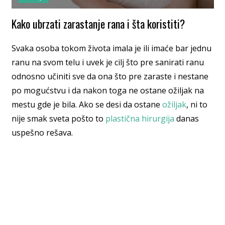
Kako ubrzati zarastanje rana i šta koristiti?
Svaka osoba tokom života imala je ili imaće bar jednu
ranu na svom telu i uvek je cilj što pre sanirati ranu
odnosno učiniti sve da ona što pre zaraste i nestane
po mogućstvu i da nakon toga ne ostane ožiljak na
mestu gde je bila. Ako se desi da ostane
ožiljak
, ni to
nije smak sveta pošto to
plastična hirurgija
danas
uspešno rešava.