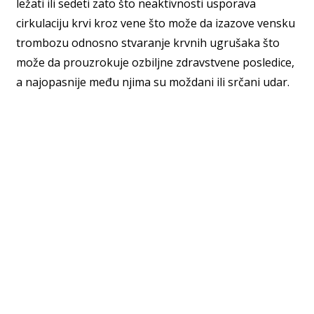
ležati ili sedeti zato što neaktivnosti usporava
cirkulaciju krvi kroz vene što može da izazove vensku
trombozu odnosno stvaranje krvnih ugrušaka što
može da prouzrokuje ozbiljne zdravstvene posledice,
a najopasnije među njima su moždani ili srčani udar.