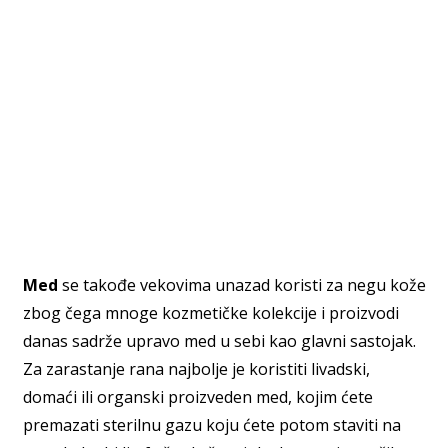
Med
se takođe vekovima unazad koristi za negu kože
zbog čega mnoge kozmetičke kolekcije i proizvodi
danas sadrže upravo med u sebi kao glavni sastojak.
Za zarastanje rana najbolje je koristiti livadski,
domaći ili organski proizveden med, kojim ćete
premazati sterilnu gazu koju ćete potom staviti na