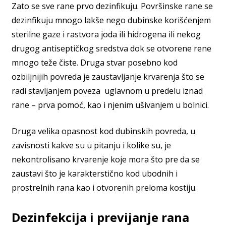
Zato se sve rane prvo dezinfikuju. Površinske rane se
dezinfikuju mnogo lakše nego dubinske korišćenjem
sterilne gaze i rastvora joda ili hidrogena ili nekog
drugog antiseptičkog sredstva dok se otvorene rene
mnogo teže čiste. Druga stvar posebno kod
ozbiljnijih povreda je zaustavljanje krvarenja što se
radi stavljanjem poveza uglavnom u predelu iznad
rane – prva pomoć, kao i njenim ušivanjem u bolnici.
Druga velika opasnost kod dubinskih povreda, u
zavisnosti kakve su u pitanju i kolike su, je
nekontrolisano krvarenje koje mora što pre da se
zaustavi što je karakterstično kod ubodnih i
prostrelnih rana kao i otvorenih preloma kostiju.
Dezinfekcija i previjanje rana