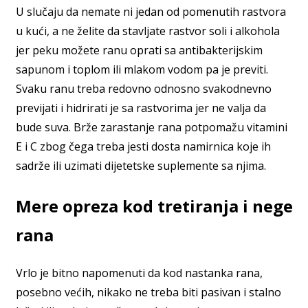
U slučaju da nemate ni jedan od pomenutih rastvora
u kući, a ne želite da stavljate rastvor soli i alkohola
jer peku možete ranu oprati sa antibakterijskim
sapunom i toplom ili mlakom vodom pa je previti.
Svaku ranu treba redovno odnosno svakodnevno
previjati i hidrirati je sa rastvorima jer ne valja da
bude suva. Brže zarastanje rana potpomažu vitamini
E i C zbog čega treba jesti dosta namirnica koje ih
sadrže ili uzimati dijetetske suplemente sa njima.
Mere opreza kod tretiranja i nege
rana
Vrlo je bitno napomenuti da kod nastanka rana,
posebno većih, nikako ne treba biti pasivan i stalno