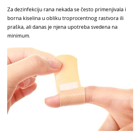
Za dezinfekciju rana nekada se često primenjivala i
borna kiselina u obliku troprocentnog rastvora ili
praška, ali danas je njena upotreba svedena na
minimum.