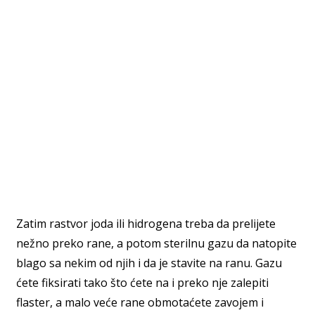
Zatim rastvor joda ili hidrogena treba da prelijete
nežno preko rane, a potom sterilnu gazu da natopite
blago sa nekim od njih i da je stavite na ranu. Gazu
ćete fiksirati tako što ćete na i preko nje zalepiti
flaster, a malo veće rane obmotaćete zavojem i