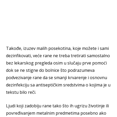
Takođe, izuzev malih posekotina, koje možete i sami
dezinfikovati, veće rane ne treba tretirati samostalno
bez lekarskog pregleda osim u slučaju prve pomoći
dok se ne stigne do bolnice što podrazumeva
podvezivanje rane da se smanji krvarenje i osnovnu
dezinfekciju sa antiseptičkim sredstvima o kojima je u
tekstu bilo reči.
Ljudi koji zadobiju rane tako što ih ugrizu životinje ili
povređivanjem metalnim predmetima posebno ako