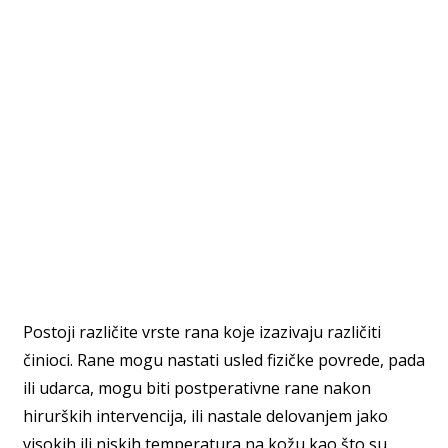
Postoji različite vrste rana koje izazivaju različiti
činioci. Rane mogu nastati usled fizičke povrede, pada
ili udarca, mogu biti postperativne rane nakon
hirurških intervencija, ili nastale delovanjem jako
visokih ili niskih temperatura na kožu kao što su