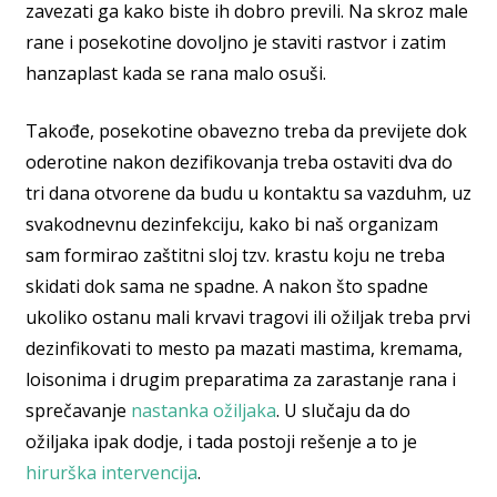
zavezati ga kako biste ih dobro previli. Na skroz male
rane i posekotine dovoljno je staviti rastvor i zatim
hanzaplast kada se rana malo osuši.
Takođe, posekotine obavezno treba da previjete dok
oderotine nakon dezifikovanja treba ostaviti dva do
tri dana otvorene da budu u kontaktu sa vazduhm, uz
svakodnevnu dezinfekciju, kako bi naš organizam
sam formirao zaštitni sloj tzv. krastu koju ne treba
skidati dok sama ne spadne. A nakon što spadne
ukoliko ostanu mali krvavi tragovi ili ožiljak treba prvi
dezinfikovati to mesto pa mazati mastima, kremama,
loisonima i drugim preparatima za zarastanje rana i
sprečavanje
nastanka ožiljaka
. U slučaju da do
ožiljaka ipak dodje, i tada postoji rešenje a to je
hirurška intervencija
.