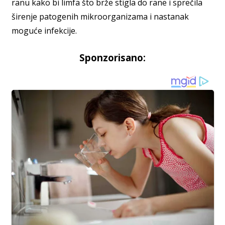
ranu kako bi limfa što brže stigla do rane i sprečila
širenje patogenih mikroorganizama i nastanak
moguće infekcije.
Sponzorisano: