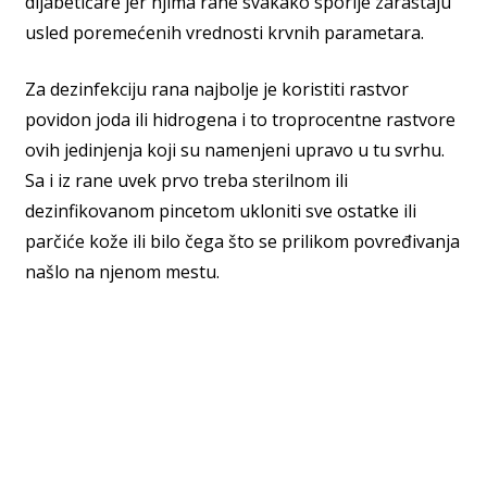
dijabetičare jer njima rane svakako sporije zarastaju
usled poremećenih vrednosti krvnih parametara.
Za dezinfekciju rana najbolje je koristiti rastvor
povidon joda ili hidrogena i to troprocentne rastvore
ovih jedinjenja koji su namenjeni upravo u tu svrhu.
Sa i iz rane uvek prvo treba sterilnom ili
dezinfikovanom pincetom ukloniti sve ostatke ili
parčiće kože ili bilo čega što se prilikom povređivanja
našlo na njenom mestu.