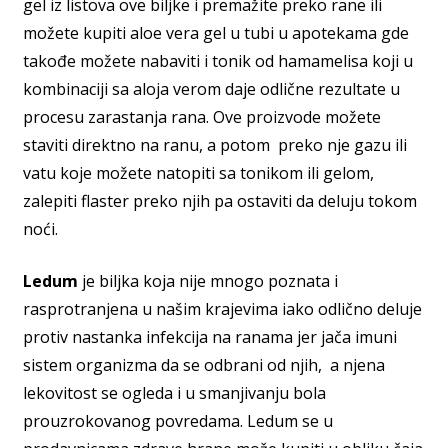
gel iz listova ove biljke i premažite preko rane ili
možete kupiti aloe vera gel u tubi u apotekama gde
takođe možete nabaviti i tonik od hamamelisa koji u
kombinaciji sa aloja verom daje odlične rezultate u
procesu zarastanja rana. Ove proizvode možete
staviti direktno na ranu, a potom preko nje gazu ili
vatu koje možete natopiti sa tonikom ili gelom,
zalepiti flaster preko njih pa ostaviti da deluju tokom
noći.
Ledum
je biljka koja nije mnogo poznata i
rasprotranjena u našim krajevima iako odlično deluje
protiv nastanka infekcija na ranama jer jača imuni
sistem organizma da se odbrani od njih, a njena
lekovitost se ogleda i u smanjivanju bola
prouzrokovanog povredama. Ledum se u