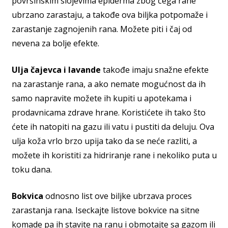
površinskim slojevima epiderma zbog čega rane
ubrzano zarastaju, a takođe ova biljka potpomaže i
zarastanje zagnojenih rana. Možete piti i čaj od
nevena za bolje efekte.
Ulja čajevca i lavande
takođe imaju snažne efekte
na zarastanje rana, a ako nemate mogućnost da ih
samo napravite možete ih kupiti u apotekama i
prodavnicama zdrave hrane. Koristićete ih tako što
ćete ih natopiti na gazu ili vatu i pustiti da deluju. Ova
ulja koža vrlo brzo upija tako da se neće razliti, a
možete ih koristiti za hidriranje rane i nekoliko puta u
toku dana.
Bokvica
odnosno list ove biljke ubrzava proces
zarastanja rana. Iseckajte listove bokvice na sitne
komade pa ih stavite na ranu i obmotajte sa gazom ili