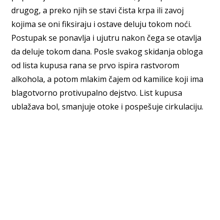
drugog, a preko njih se stavi čista krpa ili zavoj
kojima se oni fiksiraju i ostave deluju tokom noći.
Postupak se ponavlja i ujutru nakon čega se otavlja
da deluje tokom dana. Posle svakog skidanja obloga
od lista kupusa rana se prvo ispira rastvorom
alkohola, a potom mlakim čajem od kamilice koji ima
blagotvorno protivupalno dejstvo. List kupusa
ublažava bol, smanjuje otoke i pospešuje cirkulaciju.