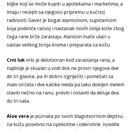
biljke koji se može kupiti u apotekama i marketima, a
imaju i recepti sa njegovu pripremu u kućnoj
radinosti. Gavez je bogat alantoinom, supstancom
koja podstiče razvoj i nastanak novih ćelija kože zbog
čega rane brže zarastaju. Alantoin inače ulazi u
sastav velikog broja krema i preparata za kožu.
Crni luk
vrlo je delotvoran kod zarastanja rana, a
najbolje je skuvati u vodi dok ne provri njegove dve
do tri glavice, pa ih dobro izgnječiti i pomešati sa
malo sirćeta i dve kašike meda pa tako dobijen melem
staviti nežno na ranu, previti i ostaviti da deluje dva
do tri sata.
Aloe vera
je poznata po svom blagotvornom dejstvu
na kožu posebno na opekotine i oderotine. Iscedite