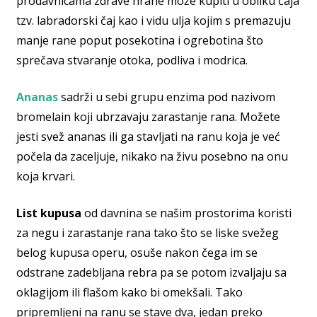
prodavnicama zdrave hrane može kupiti u obliku čaja
tzv. labradorski čaj kao i vidu ulja kojim s premazuju
manje rane poput posekotina i ogrebotina što
sprečava stvaranje otoka, podliva i modrica.
Ananas
sadrži u sebi grupu enzima pod nazivom
bromelain koji ubrzavaju zarastanje rana. Možete
jesti svež ananas ili ga stavljati na ranu koja je već
počela da zaceljuje, nikako na živu posebno na onu
koja krvari.
List kupusa
od davnina se našim prostorima koristi
za negu i zarastanje rana tako što se liske svežeg
belog kupusa operu, osuše nakon čega im se
odstrane zadebljana rebra pa se potom izvaljaju sa
oklagijom ili flašom kako bi omekšali. Tako
pripremljeni na ranu se stave dva, jedan preko