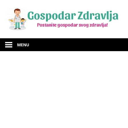
Skip
to
content
Budite
Gospodar
gospodar
MENU
svog
Zdravlja
zdravlja