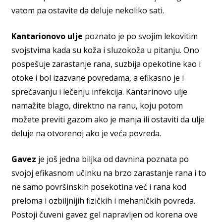
vatom pa ostavite da deluje nekoliko sati.
Kantarionovo ulje
poznato je po svojim lekovitim
svojstvima kada su koža i sluzokoža u pitanju. Ono
pospešuje zarastanje rana, suzbija opekotine kao i
otoke i bol izazvane povredama, a efikasno je i
sprečavanju i lečenju infekcija. Kantarinovo ulje
namažite blago, direktno na ranu, koju potom
možete previti gazom ako je manja ili ostaviti da ulje
deluje na otvorenoj ako je veća povreda.
Gavez
je još jedna biljka od davnina poznata po
svojoj efikasnom učinku na brzo zarastanje rana i to
ne samo površinskih posekotina već i rana kod
preloma i ozbiljnijih fizičkih i mehaničkih povreda.
Postoji čuveni gavez gel napravljen od korena ove