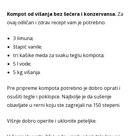
Kompot od višanja bez šećera i konzervansa.
Za
ovaj odličan i zdrav recept vam je potrebno:
3 limuna;
štapić vanile;
tri kašike meda za svaku teglu kompota;
5 l vode;
5 kg višanja.
Pre pripreme kompota potrebno je dobro oprati i
osušiti tegle i poklopce. Najbolje je da sušenje
obavljate u rerni koju ste zagrejali na 150 stepeni.
Višnje dobro operite i uklonite peteljke.