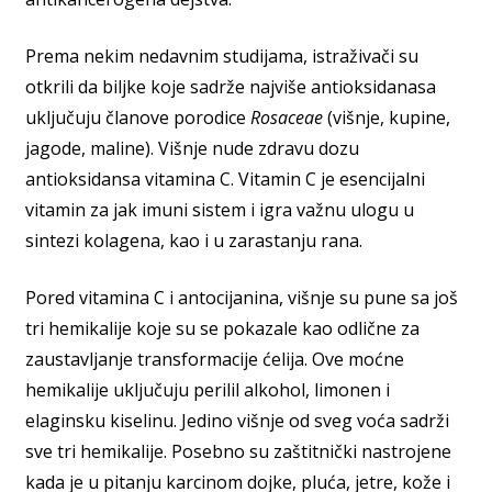
Prema nekim nedavnim studijama, istraživači su
otkrili da biljke koje sadrže najviše antioksidanasa
uključuju članove porodice
Rosaceae
(višnje, kupine,
jagode, maline). Višnje nude zdravu dozu
antioksidansa vitamina C. Vitamin C je esencijalni
vitamin za jak imuni sistem i igra važnu ulogu u
sintezi kolagena, kao i u zarastanju rana.
Pored vitamina C i antocijanina, višnje su pune sa još
tri hemikalije koje su se pokazale kao odlične za
zaustavljanje transformacije ćelija. Ove moćne
hemikalije uključuju perilil alkohol, limonen i
elaginsku kiselinu. Jedino višnje od sveg voća sadrži
sve tri hemikalije. Posebno su zaštitnički nastrojene
kada je u pitanju karcinom dojke, pluća, jetre, kože i