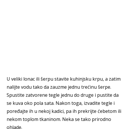
U veliki lonac ili šerpu stavite kuhinjsku krpu, a zatim
nalijte vodu tako da zauzme jednu trećinu šerpe.
Spustite zatvorene tegle jednu do druge i pustite da
se kuva oko pola sata. Nakon toga, izvadite tegle i
poređajte ih u nekoj kadici, pa ih prekrijte ćebetom ili
nekom toplom tkaninom. Neka se tako prirodno
ohlade.