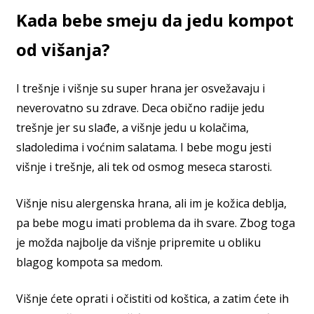
Kada bebe smeju da jedu kompot
od višanja?
I trešnje i višnje su super hrana jer osvežavaju i
neverovatno su zdrave. Deca obično radije jedu
trešnje jer su slađe, a višnje jedu u kolačima,
sladoledima i voćnim salatama. I bebe mogu jesti
višnje i trešnje, ali tek od osmog meseca starosti.
Višnje nisu alergenska hrana, ali im je kožica deblja,
pa bebe mogu imati problema da ih svare. Zbog toga
je možda najbolje da višnje pripremite u obliku
blagog kompota sa medom.
Višnje ćete oprati i očistiti od koštica, a zatim ćete ih