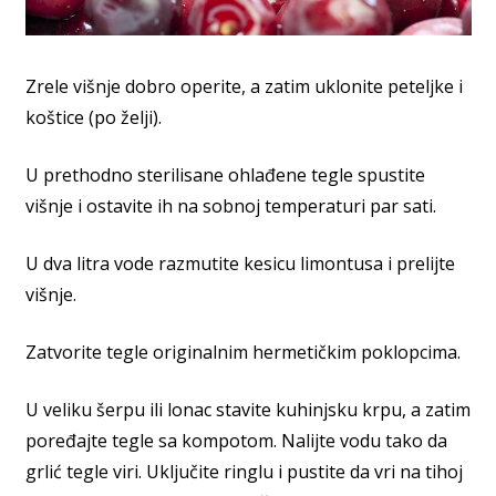
Zrele višnje dobro operite, a zatim uklonite peteljke i
koštice (po želji).
U prethodno sterilisane ohlađene tegle spustite
višnje i ostavite ih na sobnoj temperaturi par sati.
U dva litra vode razmutite kesicu limontusa i prelijte
višnje.
Zatvorite tegle originalnim hermetičkim poklopcima.
U veliku šerpu ili lonac stavite kuhinjsku krpu, a zatim
poređajte tegle sa kompotom. Nalijte vodu tako da
grlić tegle viri. Uključite ringlu i pustite da vri na tihoj