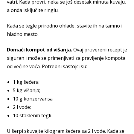
vatri. Kada provri, neka se još desetak minuta kuvaju,
a onda isključite ringlu.
Kada se tegle prirodno ohlade, stavite ih na tamno i
hladno mesto.
Domaći kompot od višanja.
Ovaj provereni recept je
siguran i može se primenjivati za pravljenje kompota
od većine voća. Potrebni sastojci su:
1 kg šećera;
5 kg višanja;
10 g konzervansa;
2 l vode;
10 staklenih tegli.
U šerpi skuvajte kilogram šećera sa 2 l vode. Kada se