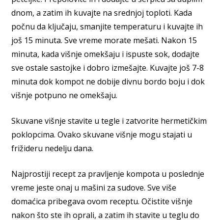
dnom, a zatim ih kuvajte na srednjoj toploti. Kada
počnu da ključaju, smanjite temperaturu i kuvajte ih
još 15 minuta. Sve vreme morate mešati. Nakon 15
minuta, kada višnje omekšaju i ispuste sok, dodajte
sve ostale sastojke i dobro izmešajte. Kuvajte još 7-8
minuta dok kompot ne dobije divnu bordo boju i dok
višnje potpuno ne omekšaju.
Skuvane višnje stavite u tegle i zatvorite hermetičkim
poklopcima. Ovako skuvane višnje mogu stajati u
frižideru nedelju dana.
Najprostiji recept za pravljenje kompota u poslednje
vreme jeste onaj u mašini za sudove. Sve više
domaćica pribegava ovom receptu. Očistite višnje
nakon što ste ih oprali, a zatim ih stavite u teglu do