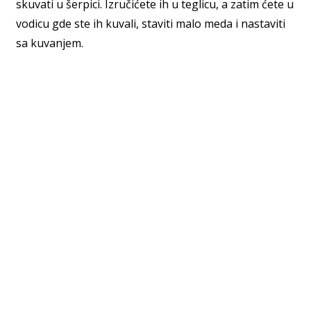
skuvati u šerpici. Izručićete ih u teglicu, a zatim ćete u
vodicu gde ste ih kuvali, staviti malo meda i nastaviti
sa kuvanjem.