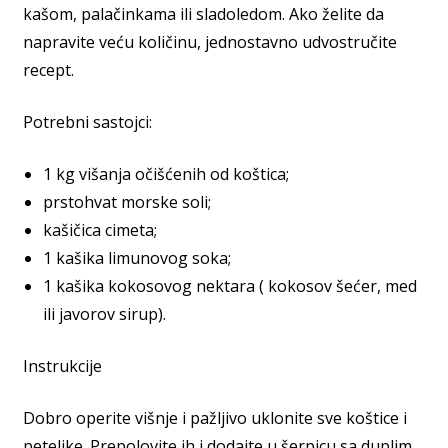
kašom, palačinkama ili sladoledom. Ako želite da
napravite veću količinu, jednostavno udvostručite
recept.
Potrebni sastojci:
1 kg višanja očišćenih od koštica;
prstohvat morske soli;
kašičica cimeta;
1 kašika limunovog soka;
1 kašika kokosovog nektara ( kokosov šećer, med
ili javorov sirup).
Instrukcije
Dobro operite višnje i pažljivo uklonite sve koštice i
peteljke. Prepolovite ih i dodajte u šerpicu sa duplim