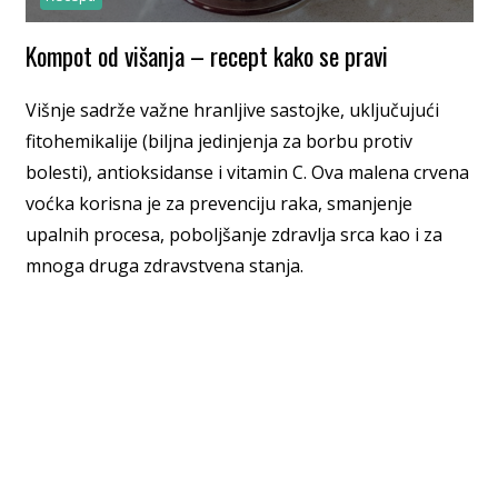
Kompot od višanja – recept kako se pravi
Višnje sadrže važne hranljive sastojke, uključujući
fitohemikalije (biljna jedinjenja za borbu protiv
bolesti), antioksidanse i vitamin C. Ova malena crvena
voćka korisna je za prevenciju raka, smanjenje
upalnih procesa, poboljšanje zdravlja srca kao i za
mnoga druga zdravstvena stanja.