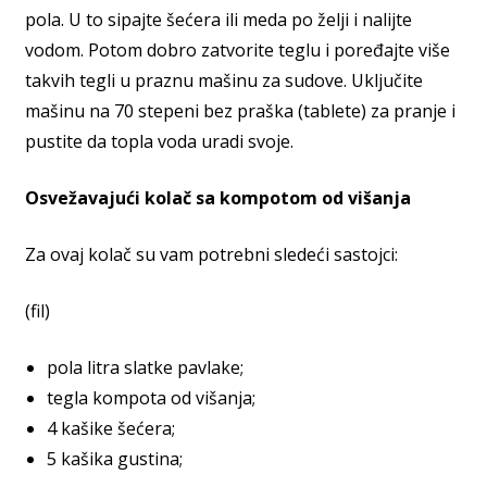
pola. U to sipajte šećera ili meda po želji i nalijte
vodom. Potom dobro zatvorite teglu i poređajte više
takvih tegli u praznu mašinu za sudove. Uključite
mašinu na 70 stepeni bez praška (tablete) za pranje i
pustite da topla voda uradi svoje.
Osvežavajući kolač sa kompotom od višanja
Za ovaj kolač su vam potrebni sledeći sastojci:
(fil)
pola litra slatke pavlake;
tegla kompota od višanja;
4 kašike šećera;
5 kašika gustina;