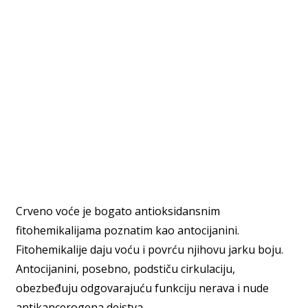
Crveno voće je bogato antioksidansnim
fitohemikalijama poznatim kao antocijanini.
Fitohemikalije daju voću i povrću njihovu jarku boju.
Antocijanini, posebno, podstiču cirkulaciju,
obezbeđuju odgovarajuću funkciju nerava i nude
antikancerogena dejstva.