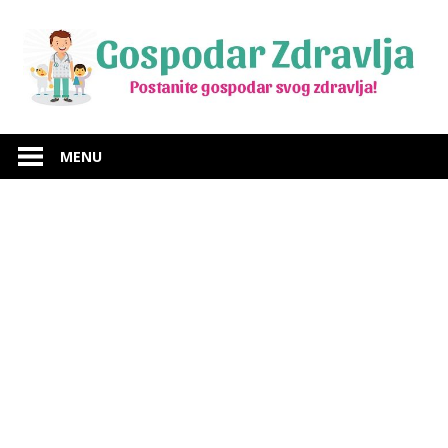
Skip
to
content
Budite
Gospodar
gospodar
MENU
svog
Zdravlja
zdravlja