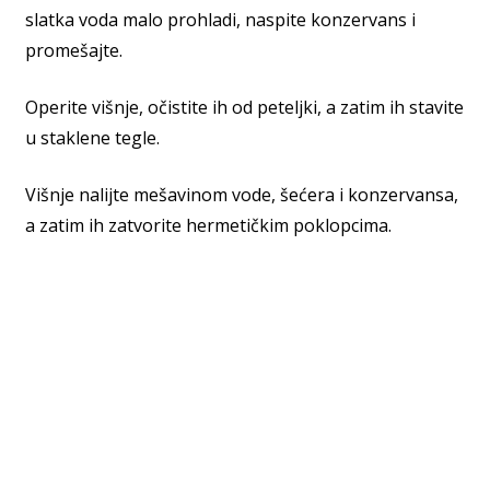
slatka voda malo prohladi, naspite konzervans i
promešajte.
Operite višnje, očistite ih od peteljki, a zatim ih stavite
u staklene tegle.
Višnje nalijte mešavinom vode, šećera i konzervansa,
a zatim ih zatvorite hermetičkim poklopcima.