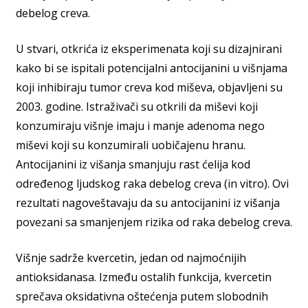
debelog creva.
U stvari, otkrića iz eksperimenata koji su dizajnirani
kako bi se ispitali potencijalni antocijanini u višnjama
koji inhibiraju tumor creva kod miševa, objavljeni su
2003. godine. Istraživači su otkrili da miševi koji
konzumiraju višnje imaju i manje adenoma nego
miševi koji su konzumirali uobičajenu hranu.
Antocijanini iz višanja smanjuju rast ćelija kod
određenog ljudskog raka debelog creva (in vitro). Ovi
rezultati nagoveštavaju da su antocijanini iz višanja
povezani sa smanjenjem rizika od raka debelog creva.
Višnje sadrže kvercetin, jedan od najmoćnijih
antioksidanasa. Između ostalih funkcija, kvercetin
sprečava oksidativna oštećenja putem slobodnih