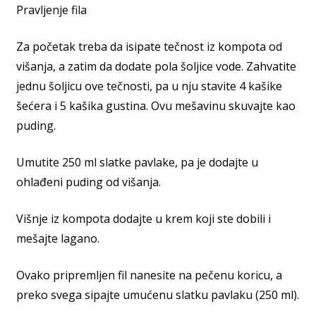
Pravljenje fila
Za početak treba da isipate tečnost iz kompota od
višanja, a zatim da dodate pola šoljice vode. Zahvatite
jednu šoljicu ove tečnosti, pa u nju stavite 4 kašike
šećera i 5 kašika gustina. Ovu mešavinu skuvajte kao
puding.
Umutite 250 ml slatke pavlake, pa je dodajte u
ohlađeni puding od višanja.
Višnje iz kompota dodajte u krem koji ste dobili i
mešajte lagano.
Ovako pripremljen fil nanesite na pečenu koricu, a
preko svega sipajte umućenu slatku pavlaku (250 ml).