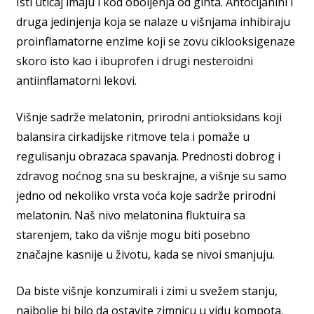
Isti uticaj imaju i kod oboljenja od gihta. Antocijanini i
druga jedinjenja koja se nalaze u višnjama inhibiraju
proinflamatorne enzime koji se zovu ciklooksigenaze
skoro isto kao i ibuprofen i drugi nesteroidni
antiinflamatorni lekovi.
Višnje sadrže melatonin, prirodni antioksidans koji
balansira cirkadijske ritmove tela i pomaže u
regulisanju obrazaca spavanja. Prednosti dobrog i
zdravog noćnog sna su beskrajne, a višnje su samo
jedno od nekoliko vrsta voća koje sadrže prirodni
melatonin. Naš nivo melatonina fluktuira sa
starenjem, tako da višnje mogu biti posebno
značajne kasnije u životu, kada se nivoi smanjuju.
Da biste višnje konzumirali i zimi u svežem stanju,
najbolje bi bilo da ostavite zimnicu u vidu kompota.