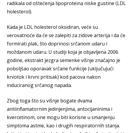
radikala od oštećenja lipoproteina niske gustine (LDL
holesterol).
Kada je LDL holesterol oksidiran, veće su
verovatnoće da će se zalepiti za zidove arterija i da će
formirati plak, što doprinosi srčanom udaru i
moždanom udaru. U studiji koja je objavljena 2006.
godine, ekstrakt jezgra semenke višnje značajno je
poboljšao oporavak srčane funkcije (uključujući
krvotok i krvni pritisak) kod pacova nakon
induciranog srčanog napada.
Zbog toga što su višnje bogate dvama
antiinflamatornim jedinjenjima, antocijaninima i
kvercetinom, one mogu biti korisne u smanjenju
simptoma astme, kao i drugih respiratornih stanja.