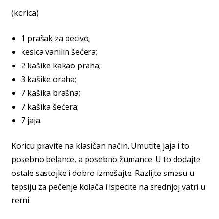
(korica)
1 prašak za pecivo;
kesica vanilin šećera;
2 kašike kakao praha;
3 kašike oraha;
7 kašika brašna;
7 kašika šećera;
7 jaja.
Koricu pravite na klasičan način. Umutite jaja i to
posebno belance, a posebno žumance. U to dodajte
ostale sastojke i dobro izmešajte. Razlijte smesu u
tepsiju za pečenje kolača i ispecite na srednjoj vatri u
rerni.