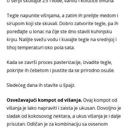
U šerpi skuvajte 2.5 l vode, vanilu i kolutiće limuna.
Tegle napunite višnjama, a zatim ih prelijte medom i
sirupom koji ste skuvali. Dobro zatvorite tegle, pa ih
poređajte u lonac na čije ste dno stavili kuhinjsku
krpu. Nalijte svežu vodu i kuvajte tegle na srednjoj i
tihoj temperaturi oko pola sata.
Kada se završi proces pasterizacije, izvadite tegle,
pokrijte ih ćebetom i pustite da se prirodno osuše.
Sledećeg dana ih stavite u špajz.
Osvežavajući kompot od višanja.
Ovaj kompot od
višanja je lako napraviti i zaista je ukusan. Dovoljno je
sladak od kokosovog nektara, a ukus višanja je i dalje
prisutan. Odličan je za kombinaciju sa ovsenom